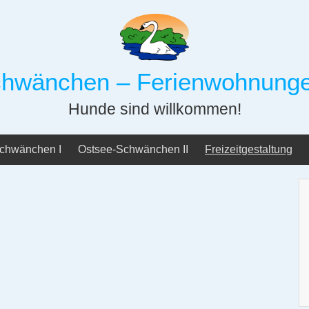
hwänchen – Ferienwohnunge
Hunde sind willkommen!
chwänchen I
Ostsee-Schwänchen II
Freizeitgestaltung