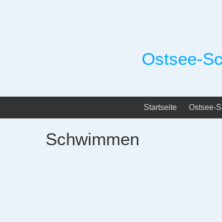
Skip
to
content
Ostsee-Sc
Startseite
Ostsee-S
Schwimmen